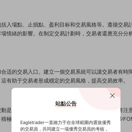
包括入場點、止損點、盈利目标和交易風格等。遵循交易
市場情緒的影響。在制定交易計劃時，交易者還應充分分
和合适的交易入口。建立一個交易系統可以讓交易者有時
。這有助于交易者形成穩定的交易風格，提高交易效率。
站點公告
波動是常态，不要爲過去的交易失敗而哀歎。同時，将注
積極的心态有助于交易者更好地應對市場挑戰，減少FO
Eagletrader一直緻力于在全球範圍内選拔優秀
的交易員，共同建立一場優秀交易員的考核，