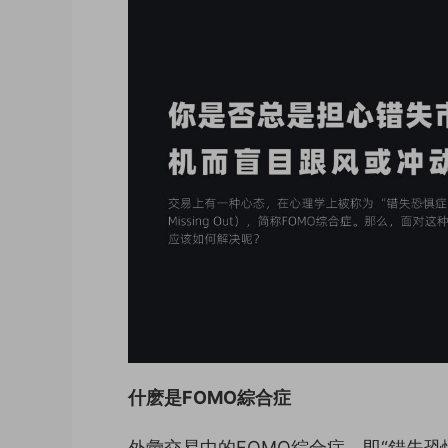
什麽是FOMO綜合症
外彙交易中的FOMO綜合症，即“錯失恐懼症”