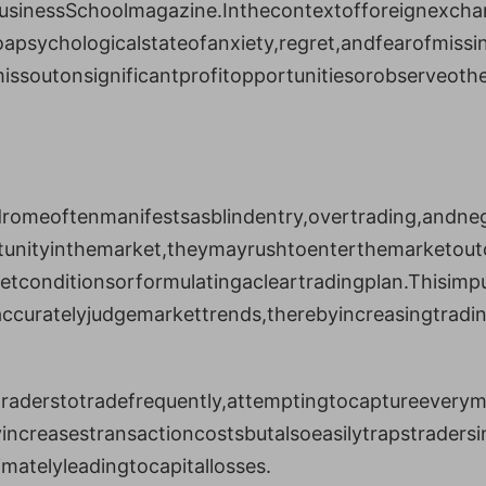
usinessSchoolmagazine.Inthecontextofforeignexcha
apsychologicalstateofanxiety,regret,andfearofmissi
issoutonsignificantprofitopportunitiesorobserveothe
omeoftenmanifestsasblindentry,overtrading,andneg
rtunityinthemarket,theymayrushtoenterthemarketout
etconditionsorformulatingacleartradingplan.Thisimpu
ccuratelyjudgemarkettrends,therebyincreasingtradin
aderstotradefrequently,attemptingtocaptureeverym
increasestransactioncostsbutalsoeasilytrapstradersi
imatelyleadingtocapitallosses.