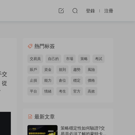
登錄
注冊
熱門标簽
交易員
自己的
市場
策略
考試
賬戶
資金
規則
趨勢
風險
手交
止損
能力
倉位
穩定
價格
，從
”
平台
情緒
考生
官方
高效
最新文章
策略穩定性如何驗證?交
易員必須了解的蒙特卡洛