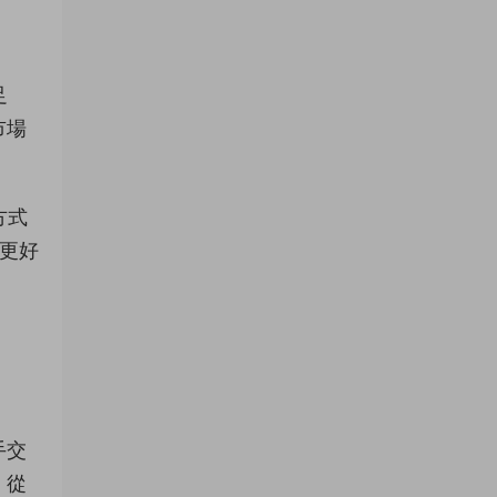
足
市場
方式
是更好
手交
，從