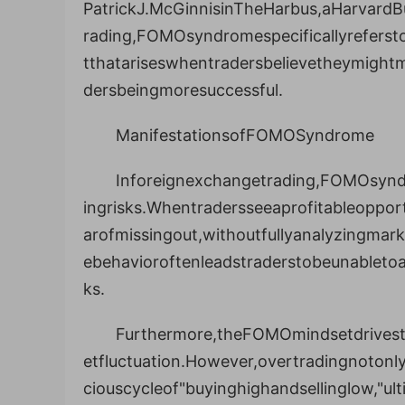
PatrickJ.McGinnisinTheHarbus,aHarvardB
rading,FOMOsyndromespecificallyrefersto
tthatariseswhentradersbelievetheymightm
dersbeingmoresuccessful.
ManifestationsofFOMOSyndrome
Inforeignexchangetrading,FOMOsyndr
ingrisks.Whentradersseeaprofitableoppo
arofmissingout,withoutfullyanalyzingmark
ebehavioroftenleadstraderstobeunabletoa
ks.
Furthermore,theFOMOmindsetdrivestr
etfluctuation.However,overtradingnotonly
ciouscycleof"buyinghighandsellinglow,"ult