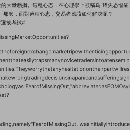
的大量虧損。這種心态，在心理學上被稱爲“錯失恐懼症
MO綜合症。那麽，面對這種心态，交易者應該如何解決呢？
##選拔考試#
singMarketOpportunities?
etheforeignexchangemarketripewithenticingopportun
nmentthateasilytrapsmanynovicetradersintoatensemin
ities.Theyworrythatanyhesitationontheirpartwillresu
makewrongtradingdecisionsinapanicandsufferingsigni
ychologyas"FearofMissingOut,"abbreviatedasFOMOsy
set?
ng,namely"FearofMissingOut,"wasinitiallyintroduc