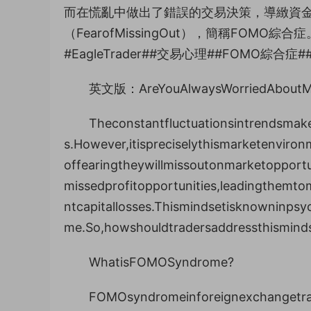
而在慌亂中做出了錯誤的交易決策，導緻資金
（FearofMissingOut），簡稱FO
#EagleTrader##交易心理##FOMO綜合症
英文版：AreYouAlwaysWorriedAboutMis
Theconstantfluctuationsintrendsmak
s.However,itispreciselythismarketenviro
offearingtheywillmissoutonmarketopportun
missedprofitopportunities,leadingthemto
ntcapitallosses.Thismindsetisknowninps
me.So,howshouldtradersaddressthismind
WhatisFOMOSyndrome?
FOMOsyndromeinforeignexchangetradi