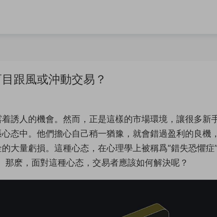
盲目跟風或沖動交易？
露着誘人的機會。然而，正是這樣的市場環境，讓很多新
張心态中。他們擔心自己稍一猶豫，就會錯過盈利的良機
的大量虧損。這種心态，在心理學上被稱爲“錯失恐懼症
MO綜合症。那麽，面對這種心态，交易者應該如何解決呢？