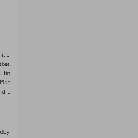
”
itie
dset
ltin
fica
ndro
edby