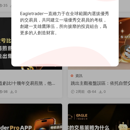
系統訓練
擇平台的關鍵考量
35
0
1周前
41
0
Eagletrader一直緻力于在全球範圍内選拔優秀
的交易員，共同建立一場優秀交易員的考核，
創建一支雄鷹隊伍，所向披靡的投資組合，爲
更多的人創造财富。
資訊
盈虧比!十幾年交易煎熬，他靠
跳出主觀複盤誤區：依托自營
走出爆倉困局
準，定位持續虧損根源
98
0
2周前
64
0