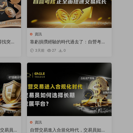
資訊
尋找突破
靠虧損攢經驗的時代過去了：自營考核
正全面提速交易成長
3天前
27
0
資訊
是交易員選
自營交易進入合規化時代，交易員如何