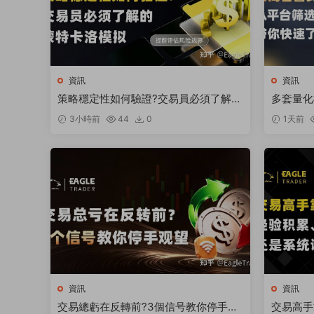
資訊
資訊
策略穩定性如何驗證?交易員必須了解的
多套量化
蒙特卡洛模拟
狼】何以
3小時前
44
0
1天前
資訊
資訊
交易總虧在反轉前?3個信号教你停手觀
交易高手