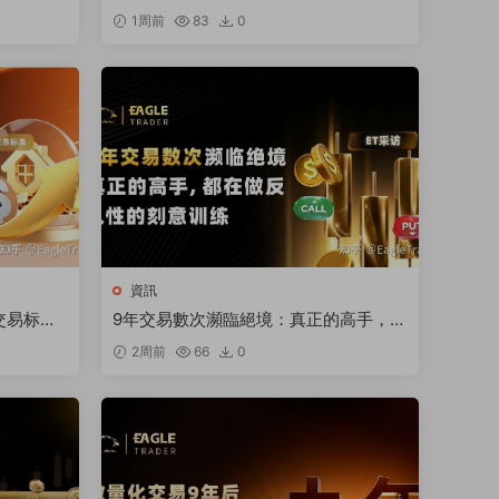
選擇長期發展平台?
1周前
83
0
資訊
交易标
9年交易數次瀕臨絕境：真正的高手，都
在做反人性的刻意訓練
2周前
66
0