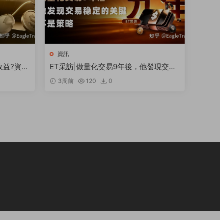
資訊
收益?資金
ET采訪|做量化交易9年後，他發現交易
穩定的關鍵不是策略
3周前
120
0