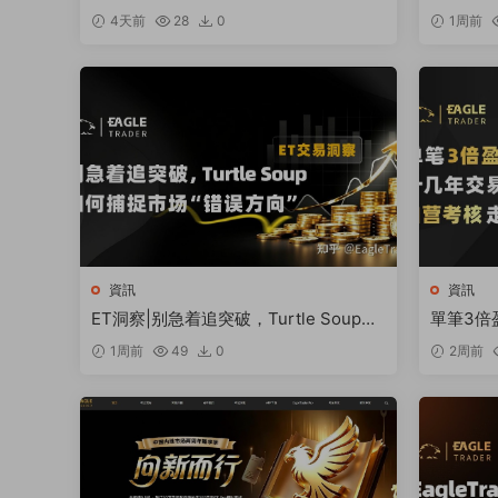
望
學習還是
4天前
28
0
1周前
資訊
資訊
ET洞察|别急着追突破，Turtle Soup如
單筆3倍
何捕捉市場“錯誤方向”
自營考核
1周前
49
0
2周前