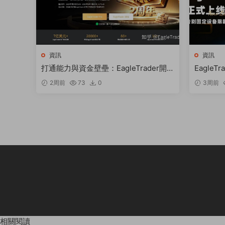
資訊
資訊
打通能力與資金壁壘：EagleTrader開辟
EagleT
自營交易發展新路徑
移動交易
2周前
73
0
3周前
相關閱讀