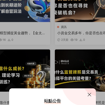
資訊
模型捕捉黃金趨勢，【金太
小資金交易多年，你是否也在
跻身明星信号源榜單?
機會
16
0
2天前
19
0
資訊
站點公告
靠什麽成長？經驗積累、理論
ET金融分享|爲什麽監管牌照