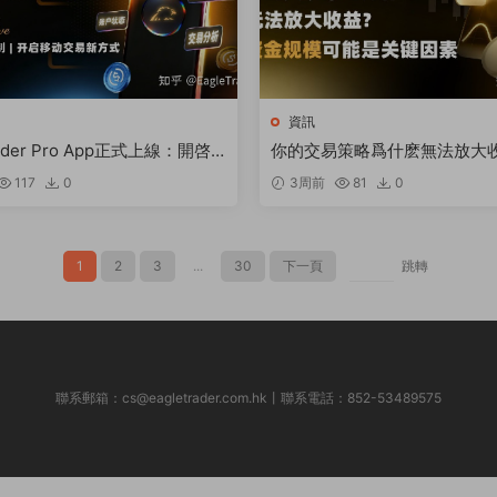
資訊
rader Pro App正式上線：開啓
你的交易策略爲什麽無法放大
新方式
規模可能是關鍵因素
117
0
3周前
81
0
1
2
3
...
30
下一頁
跳轉
聯系郵箱：
cs@eagletrader.com.hk
丨聯系電話：852-53489575