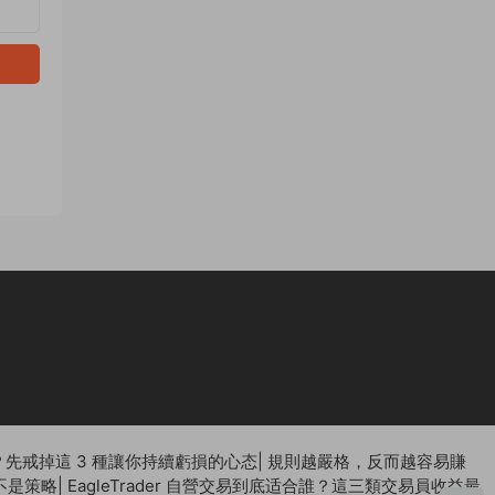
先戒掉這 3 種讓你持續虧損的心态
|
規則越嚴格，反而越容易賺
不是策略
|
EagleTrader 自營交易到底适合誰？這三類交易員收益最