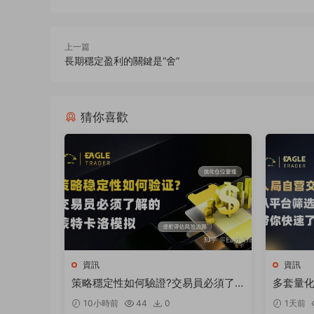
上一篇
長期穩定盈利的關鍵是“舍”
猜你喜歡
資訊
資訊
策略穩定性如何驗證?交易員必須了
多套量
解的蒙特卡洛模拟
狼】何以
10小時前
44
0
1天前