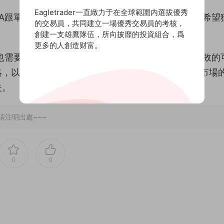
Eagletrader一直緻力于在全球範圍内選拔優秀
EA跟單法特别适合那些沒有時間密切監控市場，但又希望
的交易員，共同建立一場優秀交易員的考核，
創建一支雄鷹隊伍，所向披靡的投資組合，爲
更多的人創造财富。
也需要注意風險管理。因爲自動化交易系統也存在失敗的
略，以确保系統的有效性。此外，投資者還應該了解市場
失。
請注明出處~~~
0
0