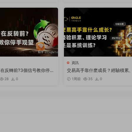
資訊
在反轉前?3個信号教你停手
交易高手靠什麽成長？經驗積累
論學習還是系統訓練
28
0
1周前
35
0