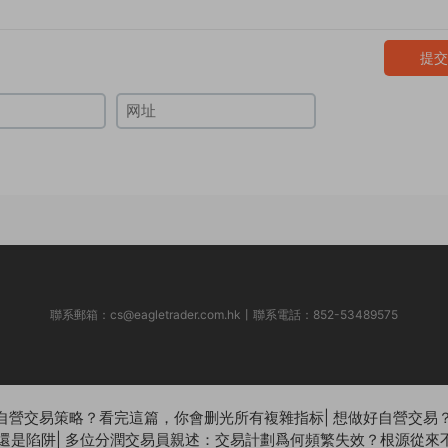
提交
聯系郵箱：
cs@eagletrader.com.hk
丨聯系電話：852-53489575
自營交易策略？看完這篇，你會删光所有複雜指标
|
想做好自營交易？
還是陷阱
|
多位分潤交易員親述：交易計劃爲何頻繁失效？根源從來