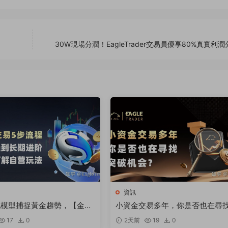
30W現場分潤！EagleTrader交易員優享80%真實利
資訊
化模型捕捉黃金趨勢，【金太
小資金交易多年，你是否也在尋
跻身明星信号源榜單?
破機會
17
0
2天前
19
0