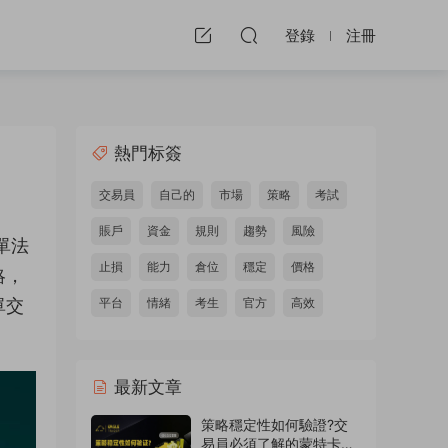
登錄
注冊
熱門标簽
交易員
自己的
市場
策略
考試
賬戶
資金
規則
趨勢
風險
單法
止損
能力
倉位
穩定
價格
略，
單交
平台
情緒
考生
官方
高效
最新文章
策略穩定性如何驗證?交
易員必須了解的蒙特卡洛