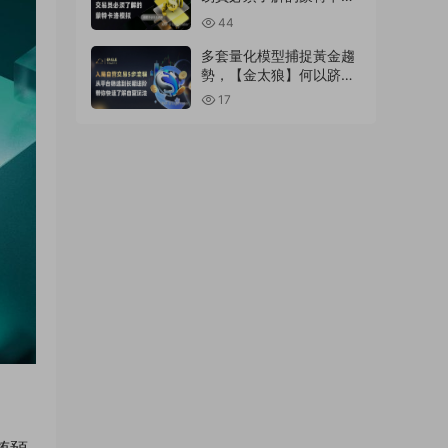
模拟
44
多套量化模型捕捉黃金趨
勢，【金太狼】何以跻身
明星信号源榜單?
17