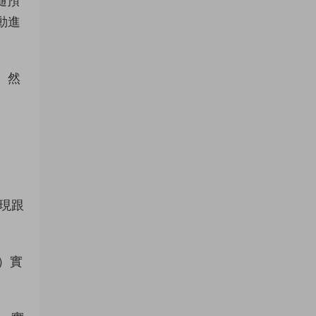
随預
動進
。然
現跟
）實