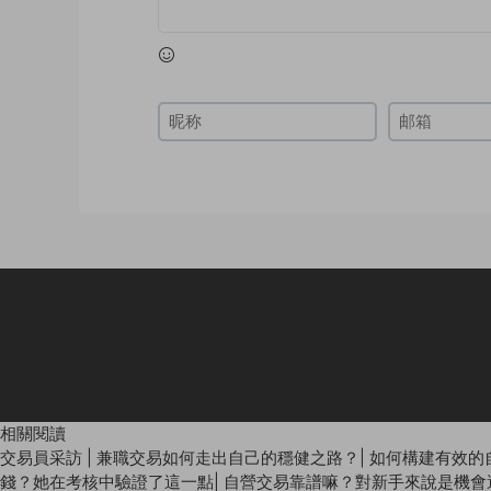
相關閱讀
交易員采訪 | 兼職交易如何走出自己的穩健之路？
|
如何構建有效的
錢？她在考核中驗證了這一點
|
自營交易靠譜嘛？對新手來說是機會