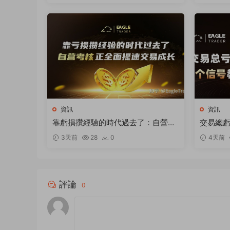
資訊
資訊
靠虧損攢經驗的時代過去了：自營考
交易總虧
核正全面提速交易成長
觀望
3天前
28
0
4天前
評論
0