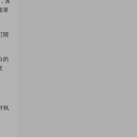
，實
跟單
打開
台的
支
并執