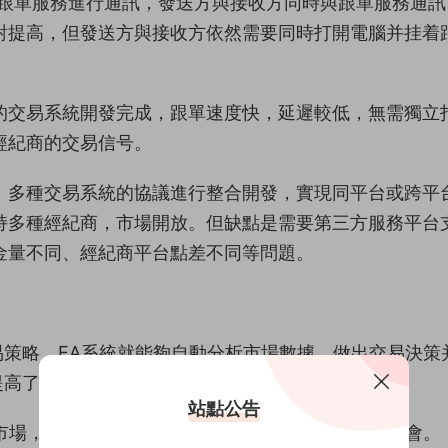
跟單服務進行通訊，發送方與接收方同時與跟單服務通訊
對提高，但發送方與接收方依然需要同時打開電腦并挂着
的交易系統開發完成，跟單速度快，延遲較低，無需獨立
經紀商的交易信号。
、多種交易系統的協議進行整合開發，實現同平台或跨平
持多種經紀商，市場開放。但缺點是需要第三方服務平台
金量不同、經紀商平台點差不同等問題。
易策略，EA系統就能夠自動分析市場數據，做出交易決策
提高了交易的效率和準确性。
站點公告
控市場，快速響應市場變化，有助于抓住更多的交易機會。