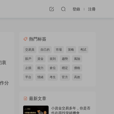
登錄
注冊
熱門标簽
交易員
自己的
市場
策略
考試
賬戶
資金
規則
趨勢
風險
初衷
止損
能力
倉位
穩定
價格
平台
情緒
考生
官方
高效
操作分
。
最新文章
小資金交易多年，你是否
也在尋找突破機會