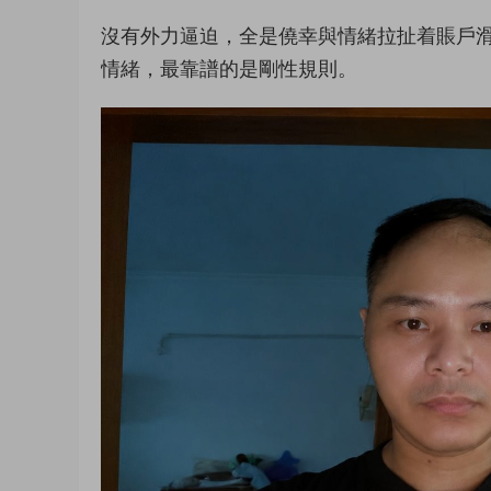
沒有外力逼迫，全是僥幸與情緒拉扯着賬戶
情緒，最靠譜的是剛性規則。