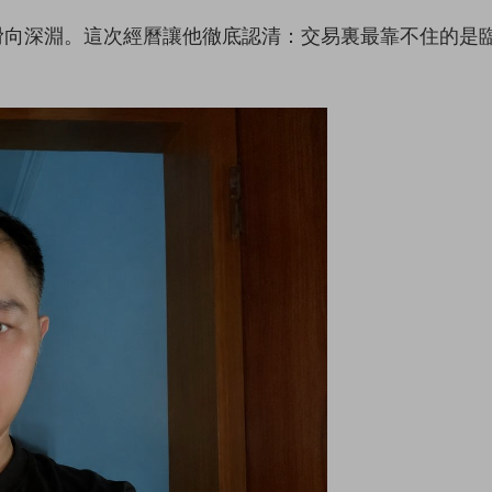
滑向深淵。這次經曆讓他徹底認清：交易裏最靠不住的是