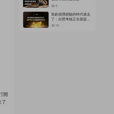
9
靠虧損攢經驗的時代過去
了：自營考核正全面提速
交易成長
16
打開
砍了