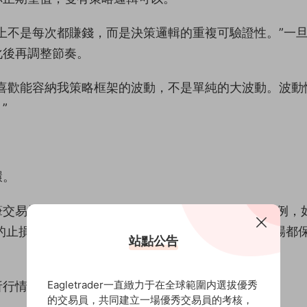
上不是每次都賺錢，而是決策邏輯的重複可驗證性。”一
化後再調整節奏。
喜歡能容納我策略框架的波動，不是單純的大波動。波動
”
環。
交易控制在其中的30%至50%。以10萬美元賬戶爲例，
的止損通常設置在300至500美元之間，讓每一次進場都
站點公告
Eagletrader一直緻力于在全球範圍内選拔優秀
析行情，而是先處理風險。
的交易員，共同建立一場優秀交易員的考核，