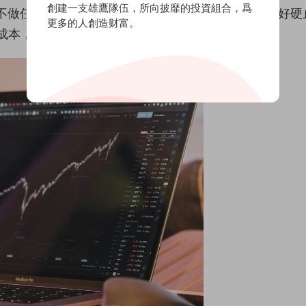
創建一支雄鷹隊伍，所向披靡的投資組合，爲
不做任何分析。然後重新計算還能接受多少虧損，設好硬
更多的人創造财富。
成本，跟現在沒關系。"