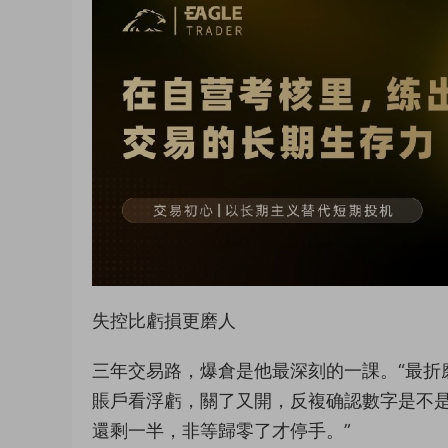
失控比虧損更磨人
三年交易路，爆倉是他最深刻的一課。“最折
賬戶看浮虧，關了又開，反複确認數字是不
還剩一半，非等歸零了才停手。”