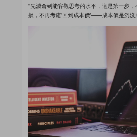
"先減倉到能客觀思考的水平，這是第一步，
損，不再考慮'回到成本價'——成本價是沉沒