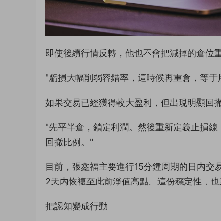
即使後續行情反轉，他也不會把減掉的倉位
"虧損大幅削弱容錯率，這時候再重倉，等于
如果交易已經獲得較大盈利，但出現明顯回
"先平半倉，鎖定利潤。然後重新定義止損線
回撤比例。"
目前，張鑫福主要進行15分鍾周期的日内交
2天内恢複至此前淨值高點。這份穩定性，
把認知變成行動