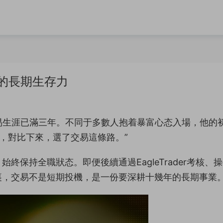
易的長期生存力
交易生涯已滿三年。不同于多數人抱着暴富心态入場，他的
業，對比下來，選了交易這條路。”
保持全職狀态。即便後續通過EagleTrader考核、
裏，交易不是短期投機，是一份要深耕十幾年的長期事業