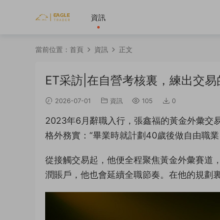
資訊
當前位置：
首頁
資訊
正文
ET采訪|在自營考核裏，練出交
2026-07-01
資訊
105
0
2023年6月辭職入行，張鑫福的黃金外彙
格外務實：“畢業時就計劃40歲後做自由職
從接觸交易起，他便全程聚焦黃金外彙賽道，始終
潤賬戶，他也會延續全職節奏。在他的規劃