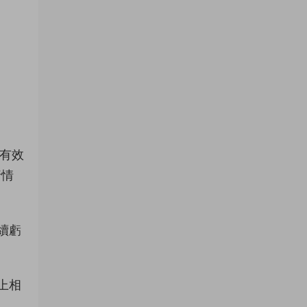
對有效
行情
續虧
上相