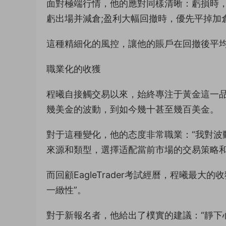
面對極端行情，他的應對同樣清晰：虧損時
虧出場并減倉;盈利大幅回撤時，優先平掉加
這種精細化的風控，讓他的賬戶在回撤後平均
職業化的收獲
程曦自接觸交易以來，始終專注于黃金這一
幾美金的波動，到如今幾十甚至幾百美金。
對于這種變化，他的态度非常職業：“我對波
來源和類型，選擇适配當前市場的交易策略和
而回顧EagleTrader考試經曆，程曦最
一緻性”。
對于新報名者，他給出了樸實的建議：“靜下