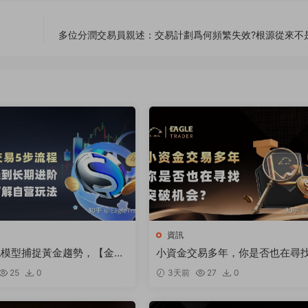
多位分潤交易員親述：交易計劃爲何頻繁失效?根源從來不
資訊
化模型捕捉黃金趨勢，【金太
小資金交易多年，你是否也在尋
跻身明星信号源榜單?
破機會
25
0
3天前
27
0