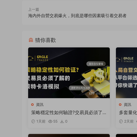
上一篇
海内外自營交易爆火，到底是哪些因素吸引着交易者
猜你喜歡
資訊
資訊
策略穩定性如何驗證?交易員必須了
多套量
解的蒙特卡洛模拟
狼】何以
1天前
55
0
2天前