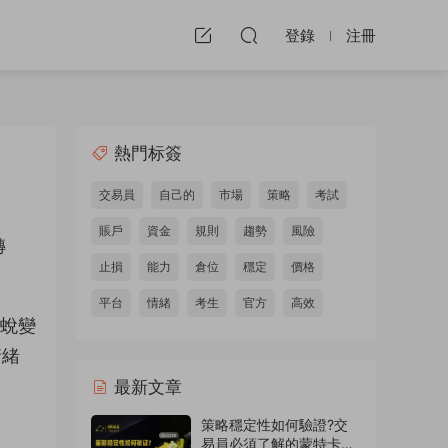
登錄
注冊
熱門标簽
交易員
自己的
市場
策略
考試
賬戶
資金
規則
趨勢
風險
轉
止損
能力
倉位
穩定
價格
平台
情緒
考生
官方
高效
的蛻變
情緒
最新文章
策略穩定性如何驗證?交
易員必須了解的蒙特卡洛