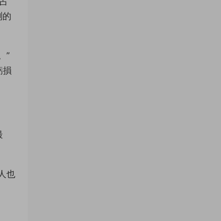
占
測的
。”
虧損
最
人也