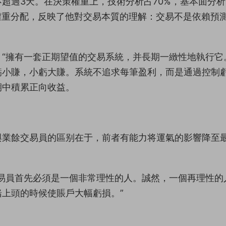
超過3天。在決策權重上，技術分析占70%，基本面分析
的權重分配，反映了他對交易本質的理解：交易不是依賴預
“擁有一套正期望值的交易系統，并長期一緻性地執行它
虧小賺，小虧大賺。系統不追求每筆盈利，而是通過控制
期中積累正向收益。
與業餘交易員的區别在于，前者有能力将運氣的影響降至
易員首先必須是一個非常理性的人。誠然，一個再理性的
上頭的時候使賬戶大幅虧損。”