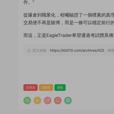
作。”
從爆倉到職業化，程曦驗證了一個樸素的真
交易便不再是賭博，而是一條可以穩定前行
而這，正是EagleTrader希望通過考試
原文鏈接：
https://kb010.com/archives/422
，轉載
交易員
波動性
運氣