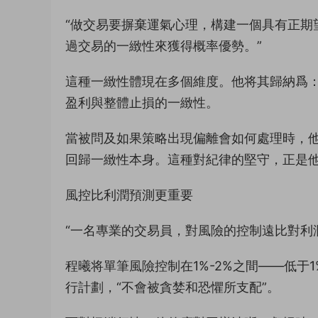
“做交易要摒棄運氣心理，構建一個具有正期
過交易的一緻性來獲得概率優勢。”
這種一緻性體現在多個維度。他将其歸納爲
盈利與整體止損的一緻性。
當被問及如果策略出現偏離會如何處理時，
回歸一緻性本身。這種對紀律的堅守，正是
風控比利潤預測更重要
“一名專業的交易員，對風險的控制遠比對利
程曦将單筆風險控制在1%-2%之間——低于
行計劃，“不會被貪婪和恐懼所支配”。