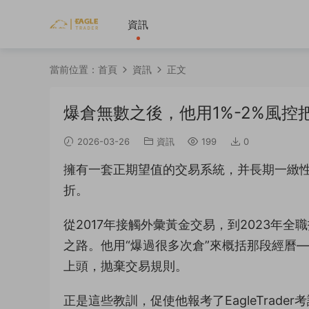
資訊
當前位置：
首頁
資訊
正文
爆倉無數之後，他用1%-2%風控
2026-03-26
資訊
199
0
擁有一套正期望值的交易系統，并長期一緻
折。
從2017年接觸外彙黃金交易，到2023年
之路。他用“爆過很多次倉”來概括那段經曆
上頭，抛棄交易規則。
正是這些教訓，促使他報考了EagleTrad