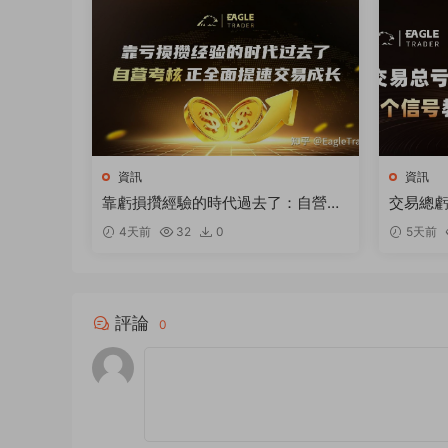
資訊
資訊
靠虧損攢經驗的時代過去了：自營考
交易總虧
核正全面提速交易成長
觀望
4天前
32
0
5天前
評論
0