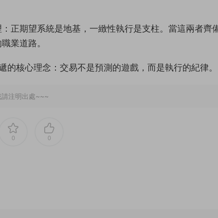
理：正期望系統是地基，一緻性執行是支柱。當這兩者齊
的職業道路。
體系傳遞的核心理念：交易不是預測的遊戲，而是執行的紀律。
請注明出處~~~
0
0