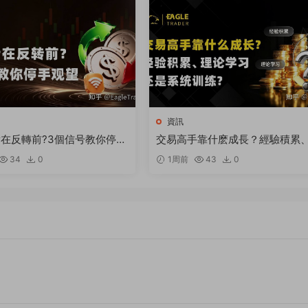
資訊
在反轉前?3個信号教你停手
交易高手靠什麽成長？經驗積累
論學習還是系統訓練
34
0
1周前
43
0