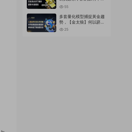
模拟
55
多套量化模型捕捉黃金趨
勢，【金太狼】何以跻身
明星信号源榜單?
25