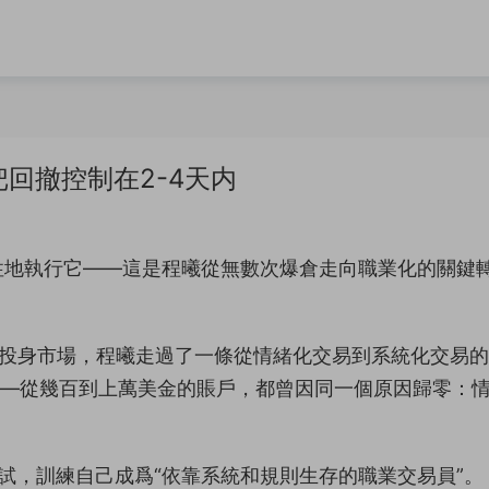
把回撤控制在2-4天内
性地執行它——這是程曦從無數次爆倉走向職業化的關鍵
全職投身市場，程曦走過了一條從情緒化交易到系統化交易
——從幾百到上萬美金的賬戶，都曾因同一個原因歸零：
er考試，訓練自己成爲“依靠系統和規則生存的職業交易員”。