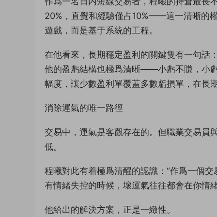
作爲一名日内短線交易者，程曦的持倉最長不
20%，直覺和經驗僅占10%——這一清晰
遊戲，而是基于系統的工程。
在他看來，長期穩定盈利的關鍵隻有一句話：
他的盈虧結構也極爲清晰——小虧不賺，小
幅度，讓少數盈利單覆蓋多數虧損單，在長
消除運氣的唯一路徑
交易中，運氣是客觀存在的。但職業交易員
低。
程曦對此有着極爲清醒的認識：“作爲一個交
有情緒失控的時候，壞運氣往往都會在你情緒
他給出的解決方案，正是一緻性。