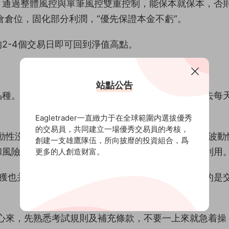
，通過整體風控與單筆風控雙重控制，能保本就保本，否
倉倉位，固化部分利潤，“優先保證本金不虧”。
2-4個交易日即可回到淨值高點。
站點公告
品種。而近年來黃金市場的波動性顯著放大——從過去每
Eagletrader一直緻力于在全球範圍内選拔優秀
的交易員，共同建立一場優秀交易員的考核，
動性沒有絕對的喜歡和厭惡，要做的是識别當前市場波動
創建一支雄鷹隊伍，所向披靡的投資組合，爲
風險控制，從波動中尋找具有優勢概率的機會加以利用。
更多的人創造财富。
大的收獲也并非是技術精進，而是“明白了機構交易員需要的是
心來，先熟悉考試規則及補充條款，不要一上來就急着操