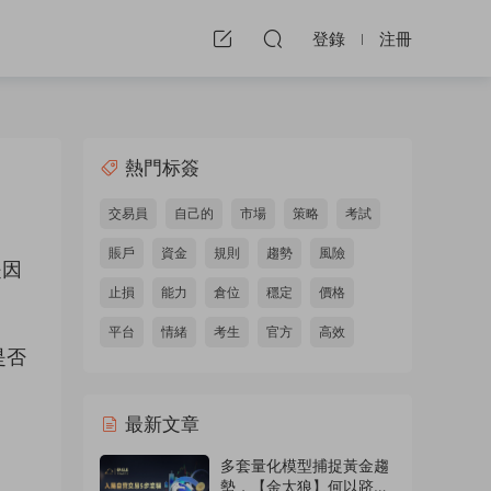
登錄
注冊
熱門标簽
交易員
自己的
市場
策略
考試
賬戶
資金
規則
趨勢
風險
是因
止損
能力
倉位
穩定
價格
平台
情緒
考生
官方
高效
是否
最新文章
多套量化模型捕捉黃金趨
勢，【金太狼】何以跻身