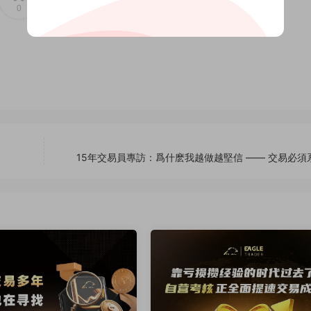
0
0
15年交易員專訪：爲什麽我越做越堅信 —— 交易必須