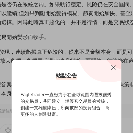
交易是否仍在系統之内。如果執行穩定、風險仍在安全區間
以繼續;但如果判斷開始變得模糊、節奏開始加快、甚至
的選擇。因爲此時真正惡化的，并不是行情，而是交易狀
交易開始變形而收手。
行爲中發現，連續虧損真正危險的，從來不是金額本身，而是
險放大虧損，虧損再反過來破壞判斷。而暫停，往往能在
站點公告
麽答案往往已經很明确。因爲猶豫本身，就說明你的決策
本身就是一次經過風險控制後的“盈利”。
Eagletrader一直緻力于在全球範圍内選拔優秀
的交易員，共同建立一場優秀交易員的考核，
創建一支雄鷹隊伍，所向披靡的投資組合，爲
載請注明出處~~~
更多的人創造财富。