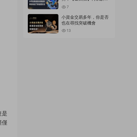
明星信号源榜單?
7
小資金交易多年，你是否
也在尋找突破機會
13
隻是
僅僅