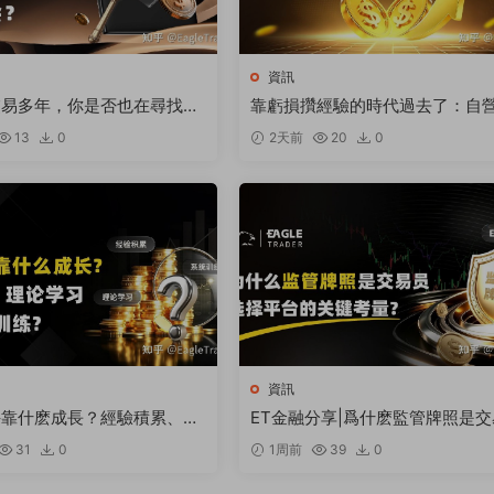
資訊
交易多年，你是否也在尋找突
靠虧損攢經驗的時代過去了：自
核正全面提速交易成長
13
0
2天前
20
0
資訊
手靠什麽成長？經驗積累、理
ET金融分享|爲什麽監管牌照是交
還是系統訓練
員選擇平台的關鍵考量
31
0
1周前
39
0