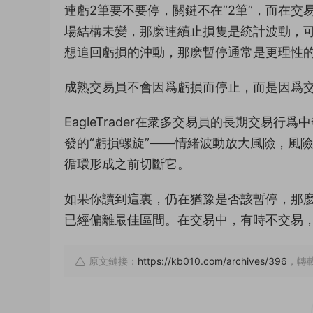
連虧2筆要不要停，關鍵不在“2筆”，而在
場結構未變，那麽連續止損隻是統計波動，可
想追回虧損的沖動，那麽暫停通常是更理性
成熟交易員不會因爲虧損而停止，而是因爲
EagleTrader在衆多交易員的長期交易
發的“虧損螺旋”——情緒波動放大風險，風
循環形成之前切斷它。
如果你讀到這裏，仍在猶豫是否該暫停，那
已經偏離最佳區間。在交易中，有時不交易，
原文鏈接：
https://kb010.com/archives/396
，轉