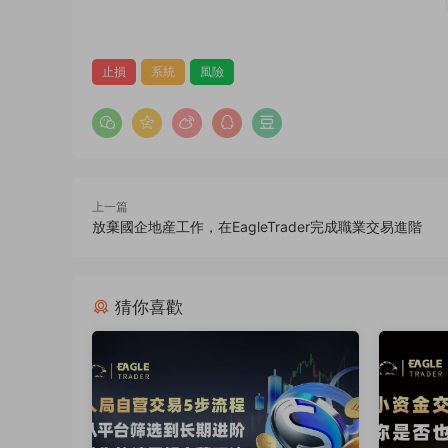
止損
系統
風險
上一篇
放棄國企地産工作，在EagleTrader完成職業交易進階
猜你喜歡