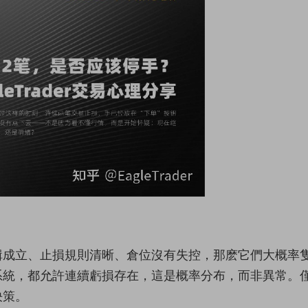
輯成立、止損規則清晰、倉位沒有失控，那麽它們大概率
系統，都允許連續虧損存在，這是概率分布，而非異常。
決策。