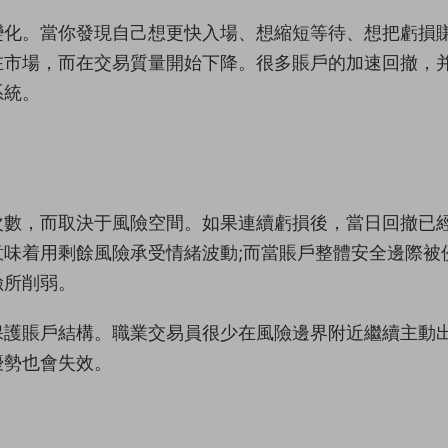
變化。當你發現自己想更快入場、想縮短等待、想把虧損
在市場，而在交易質量開始下降。很多賬戶的加速回撤，
系統。
次數，而取決于風險空間。如果連續虧損後，當日回撤已
味着用剩餘風險承受情緒波動;而當賬戶整體安全邊際被
險所削弱。
保護賬戶結構。職業交易員很少在風險邊界附近繼續主動
優勢也會失效。