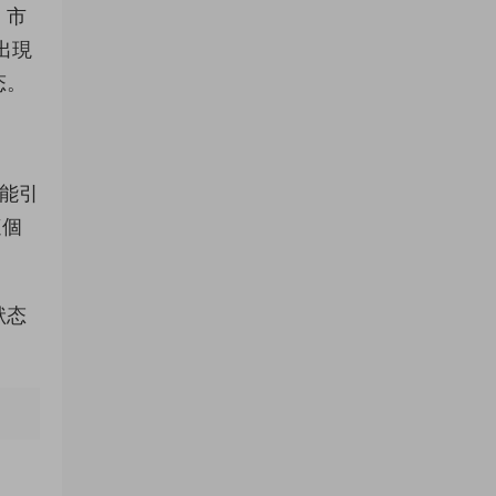
、市
出現
态。
可能引
這個
狀态