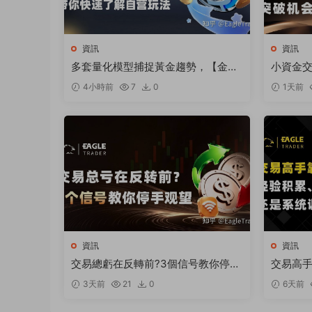
資訊
資訊
多套量化模型捕捉黃金趨勢，【金太
小資金
狼】何以跻身明星信号源榜單?
破機會
4小時前
7
0
1天前
資訊
資訊
交易總虧在反轉前?3個信号教你停手
交易高
觀望
論學習
3天前
21
0
6天前