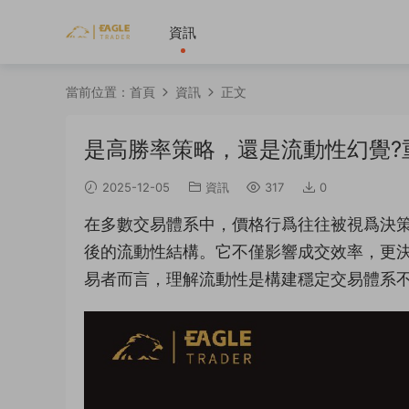
資訊
當前位置：
首頁
資訊
正文
是高勝率策略，還是流動性幻覺?
2025-12-05
資訊
317
0
在多數交易體系中，價格行爲往往被視爲決
後的流動性結構。它不僅影響成交效率，更
易者而言，理解流動性是構建穩定交易體系