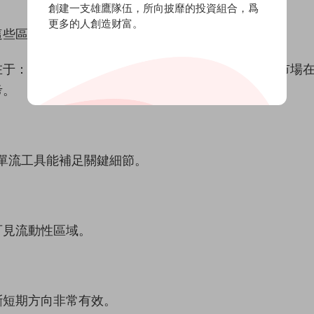
創建一支雄鷹隊伍，所向披靡的投資組合，爲
更多的人創造财富。
這些區域長期維持較高的挂單密度。
于：這些區域并非“能不能突破”的判斷依據，而是市場
考。
訂單流工具能補足關鍵細節。
可見流動性區域。
斷短期方向非常有效。