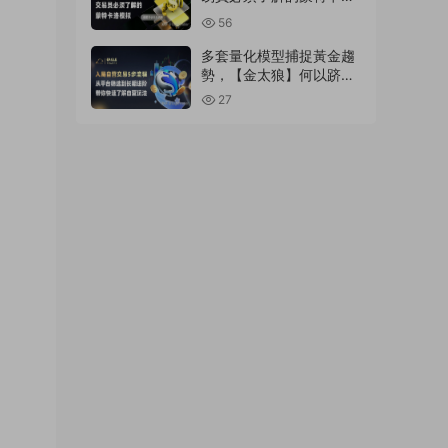
模拟
56
多套量化模型捕捉黃金趨
勢，【金太狼】何以跻身
明星信号源榜單?
27