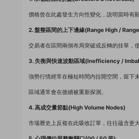
價格曾在此處發生方向性變化，說明當時有顯
2. 盤整區間的上下邊緣(Range High / Range
交易者在區間兩側布局突破或反轉的挂單，
3. 失衡與快速波動區域(Inefficiency / Imbal
強勢行情經常在極短時間内拉開空間，留下
區域通常會在後續被重新探測。
4. 高成交量節點(High Volume Nodes)
市場曆史上反複在此吸收訂單，往往蘊含更
5. 心理價位與整數關口(00 / 50 等)