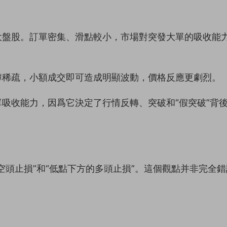
大盤股。訂單密集、滑點較小，市場對突發大單的吸收能
簿稀疏，小額成交即可造成明顯波動，價格反應更劇烈。
吸收能力，因爲它決定了行情反轉、突破和“假突破”背
空頭止損”和“低點下方的多頭止損”。這個觀點并非完全錯