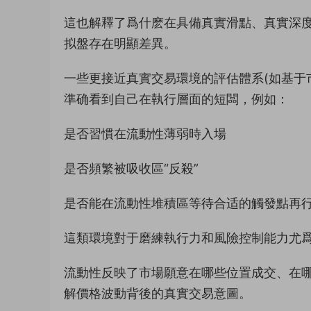
這也解釋了爲什麽在具備真實滑點、真實深
拟盤存在明顯差異。
一些更接近真實交易環境的評估體系(如基于
準确看到自己在執行層面的短闆，例如：
是否習慣在流動性薄弱時入場
是否頻繁被吸收區“反殺”
是否能在流動性堆積區等待合适的觸發點再
這類環境對于磨練執行力和風險控制能力尤
流動性反映了市場願意在哪些位置成交、在
解價格波動背後的真實交易意圖。