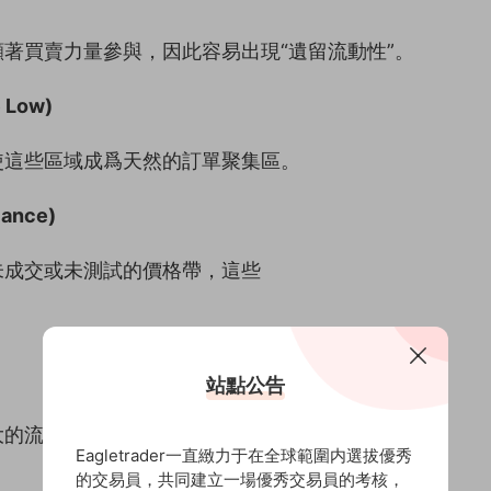
著買賣力量參與，因此容易出現“遺留流動性”。
 Low)
使這些區域成爲天然的訂單聚集區。
ance)
未成交或未測試的價格帶，這些
站點公告
大的流動性密度。
Eagletrader一直緻力于在全球範圍内選拔優秀
的交易員，共同建立一場優秀交易員的考核，