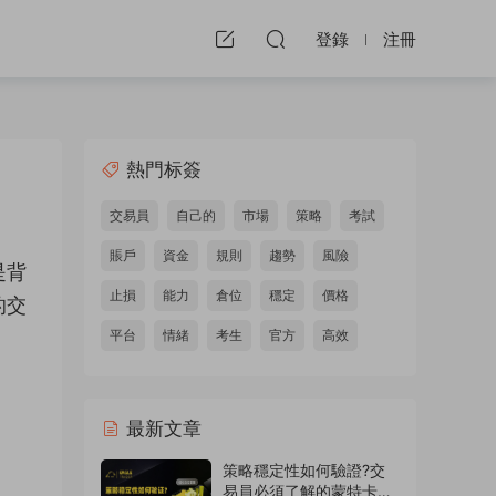
登錄
注冊
熱門标簽
交易員
自己的
市場
策略
考試
賬戶
資金
規則
趨勢
風險
是背
止損
能力
倉位
穩定
價格
的交
平台
情緒
考生
官方
高效
最新文章
策略穩定性如何驗證?交
易員必須了解的蒙特卡洛