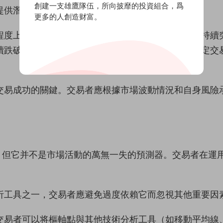
創建一支雄鷹隊伍，所向披靡的投資組合，爲
提供潛在的利潤目标或止損水平。
更多的人創造财富。
程度上取決于市場趨勢。在上升趨勢中，價格可能會持續
續跌破支撐位。因此，交易者需要結合市場趨勢來制定交
交易成功的關鍵。交易者應根據市場波動情況和自身風險
，但它并不是市場活動的萬無一失的預測器。交易者在運
析工具之一，交易者應避免過度依賴它而忽視其他重要因
交易者可以将樞軸點與其他技術分析工具（如移動平均線