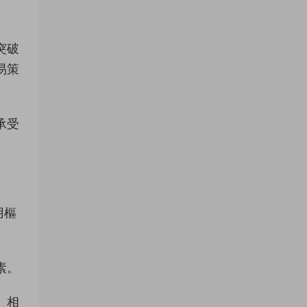
突破
易策
承受
用樞
素。
、相