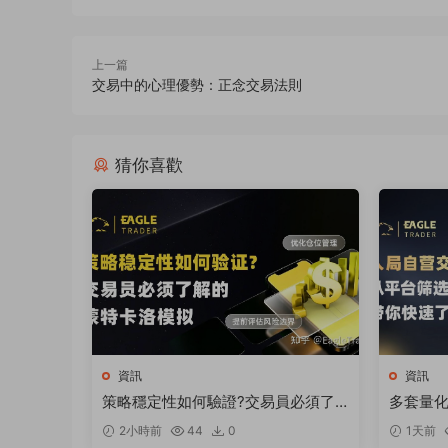
上一篇
交易中的心理優勢：正念交易法則
猜你喜歡
資訊
資訊
策略穩定性如何驗證?交易員必須了
多套量
解的蒙特卡洛模拟
狼】何以
2小時前
44
0
1天前