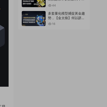
模拟
44
多套量化模型捕捉黃金趨
勢，【金太狼】何以跻身
明星信号源榜單?
16
下是