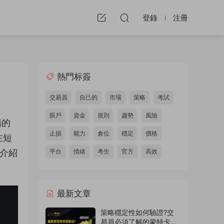
登錄
注冊
熱門标簽
交易員
自己的
市場
策略
考試
賬戶
資金
規則
趨勢
風險
場的
止損
能力
倉位
穩定
價格
在短
細介紹
平台
情緒
考生
官方
高效
最新文章
策略穩定性如何驗證?交
易員必須了解的蒙特卡洛