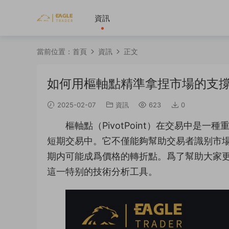
資訊
當前位置：
首頁
資訊
正文
​如何用樞軸點精準拿捏市場的支
2025-02-07
資訊
623
0
樞軸點（PivotPoint）在交易中
短期交易中。它不僅能夠幫助交易者識别市
期内可能成爲價格的轉折點。爲了幫助大家更深入
這一特别的技術分析工具。