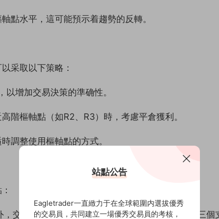
樞軸點水平，這可能預示着趨勢的反轉。
可以采取以下策略：
I等，以增加交易決策的準确性。
高階樞軸點（如R2、R3）時，考慮平倉獲利。
适時調整使用樞軸點的方式。
站點公告
點：
Eagletrader一直緻力于在全球範圍内選拔優秀
的交易員，共同建立一場優秀交易員的考核，
外，交易者還應關注其他相關水平，如樞軸點下方的三個