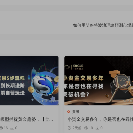
如何用艾略特波浪理論預測市場
資訊
化模型捕捉黃金趨勢，【金太
小資金交易多年，你是否也在尋
跻身明星信号源榜單?
破機會
16
0
2天前
19
0