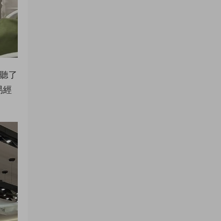
聆聽了
易經