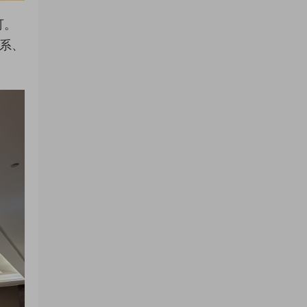
可。
體系、