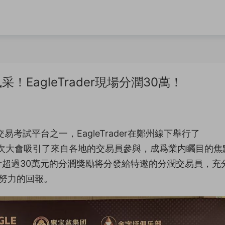
EagleTrader現場分潤30萬！
易考試平台之一，EagleTrader在鄭州線下舉行了
會”。此次大會吸引了來自各地的交易員參與，成爲業内矚目的焦
超過30萬元的分潤獎勵将分發給特邀的分潤交易員，充
易員努力的回報。