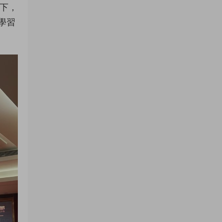
境下，
學習