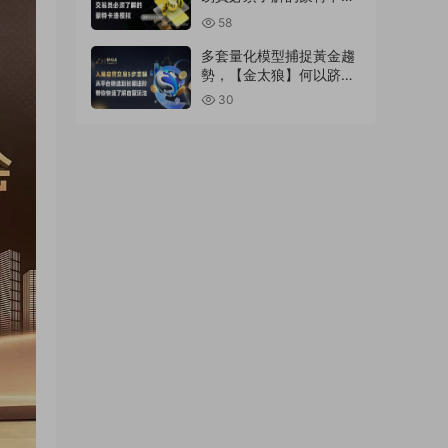
模拟
58
多套量化模型捕捉黃金趨
勢，【金太狼】何以跻身
明星信号源榜單?
30