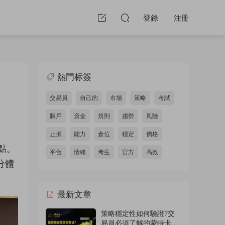
登錄
注冊
熱門标簽
交易員
自己的
市場
策略
考試
賬戶
資金
規則
趨勢
風險
止損
能力
倉位
穩定
價格
點。
平台
情緒
考生
官方
高效
分體
最新文章
策略穩定性如何驗證?交
易員必須了解的蒙特卡洛