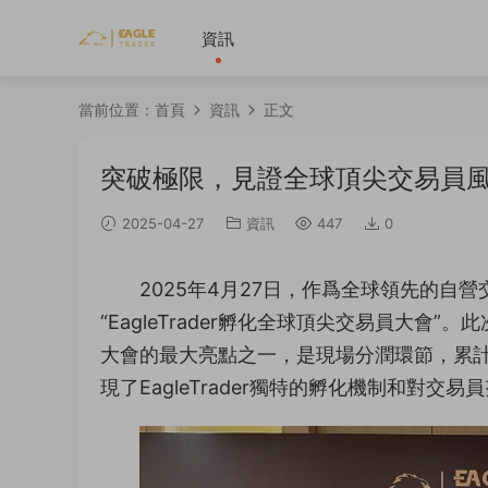
資訊
當前位置：
首頁
資訊
正文
突破極限，見證全球頂尖交易員風采！
2025-04-27
資訊
447
0
2025年4月27日，作爲全球領先的自營交
“EagleTrader孵化全球頂尖交易員大
大會的最大亮點之一，是現場分潤環節，累計
現了EagleTrader獨特的孵化機制和對交