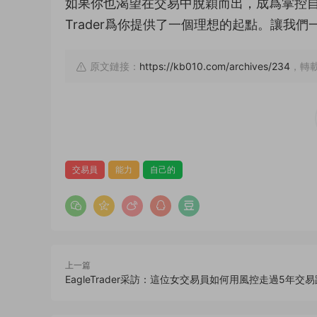
如果你也渴望在交易中脫穎而出，成爲掌控自己
Trader爲你提供了一個理想的起點。讓我
原文鏈接：
https://kb010.com/archives/234
，轉載
交易員
能力
自己的
上一篇
EagleTrader采訪：這位女交易員如何用風控走過5年交易