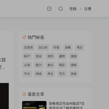
登錄
注冊
熱門标簽
交易員
自己的
市場
策略
考試
賬戶
資金
規則
趨勢
風險
在競
止損
能力
倉位
穩定
價格
間，
平台
情緒
考生
官方
高效
最新文章
策略穩定性如何驗證?交
易員必須了解的蒙特卡洛