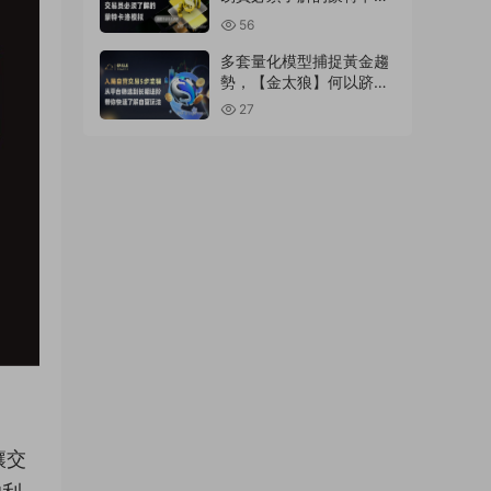
模拟
56
多套量化模型捕捉黃金趨
勢，【金太狼】何以跻身
明星信号源榜單?
27
讓交