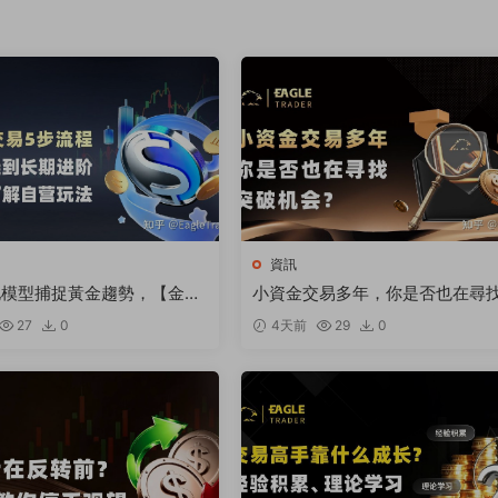
資訊
化模型捕捉黃金趨勢，【金太
小資金交易多年，你是否也在尋
跻身明星信号源榜單?
破機會
27
0
4天前
29
0