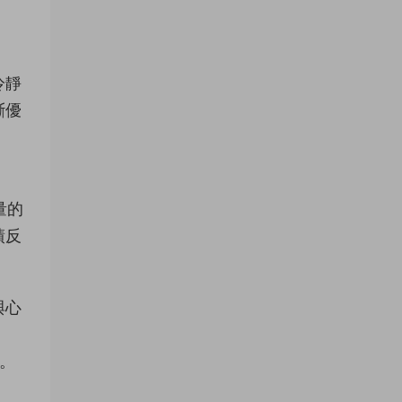
冷靜
斷優
量的
績反
與心
員。