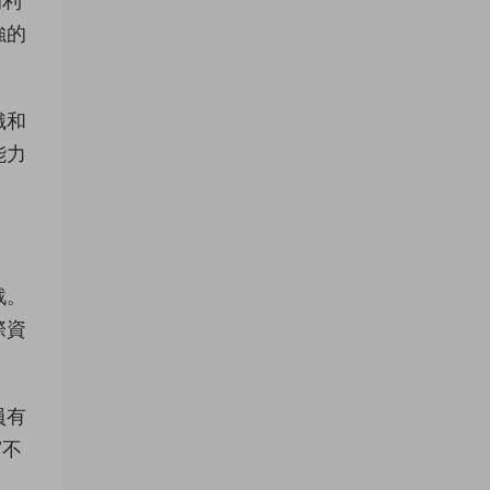
的利
強的
識和
能力
戰。
際資
員有
”不