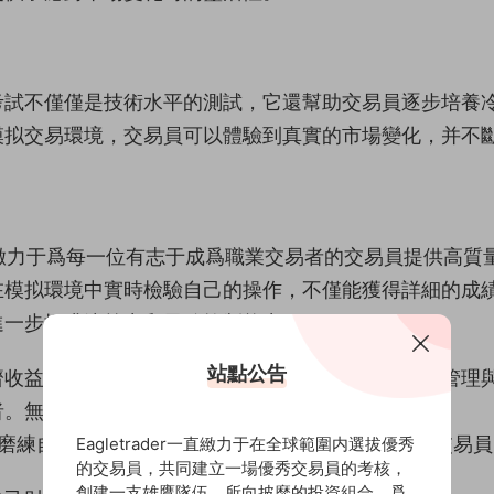
考試不僅僅是技術水平的測試，它還幫助交易員逐步培養
模拟交易環境，交易員可以體驗到真實的市場變化，并不
，緻力于爲每一位有志于成爲職業交易者的交易員提供高質
在模拟環境中實時檢驗自己的操作，不僅能獲得詳細的成
進一步提升決策力和風險控制能力。
站點公告
濟收益，更在于它能幫助交易員通過獨立決策、風險管理
者。無論你是初學者還是有一定經驗的交易員，通過
以不斷磨練自己的交易技巧和決策能力，逐步成長爲職業交易
Eagletrader一直緻力于在全球範圍内選拔優秀
的交易員，共同建立一場優秀交易員的考核，
創建一支雄鷹隊伍，所向披靡的投資組合，爲