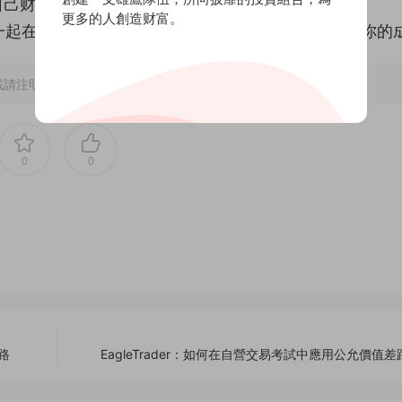
财富的交易員，Eagle
更多的人創造财富。
們一起在實踐中不斷磨砺，迎接市場的挑戰，收獲屬于你的成
請注明出處~~~
0
0
路
EagleTrader：如何在自營交易考試中應用公允價值