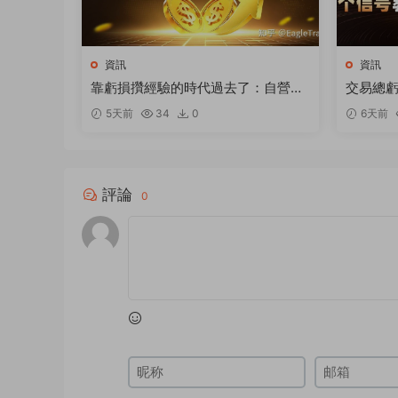
資訊
資訊
靠虧損攢經驗的時代過去了：自營考
交易總虧
核正全面提速交易成長
觀望
5天前
34
0
6天前
評論
0