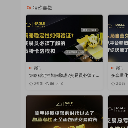
猜你喜歡
資訊
資訊
策略穩定性如何驗證?交易員必須了
多套量
解的蒙特卡洛模拟
狼】何以
2天前
56
0
3天前