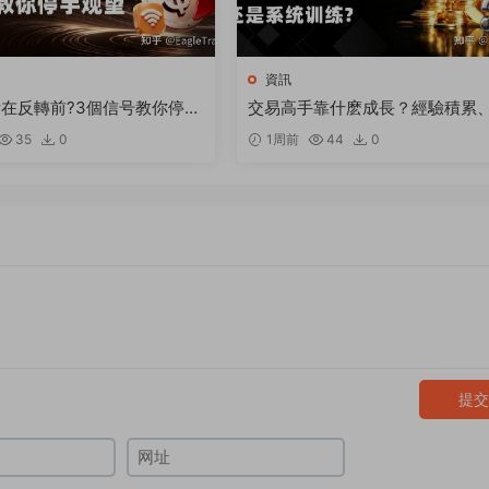
資訊
在反轉前?3個信号教你停手
交易高手靠什麽成長？經驗積累
論學習還是系統訓練
35
0
1周前
44
0
提交