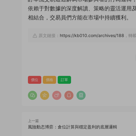
依賴于對數據的深度解讀、策略的靈活運用
相結合，交易員們方能在市場中持續獲利。
原文鏈接：
https://kb010.com/archives/188
，轉載
價位
價格
訂單
上一篇
風險動态博弈：倉位計算與穩定盈利的底層邏輯