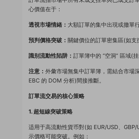
心價值在于：
透視市場情緒：
大額訂單的集中出現或撤單
預判價格突破：
關鍵價位的訂單密集區(如支撐
識别流動性陷阱：
訂單簿中的 “空洞” 區域
注意：
外彙市場無集中訂單簿，需結合市場深度數據
EBC 的 DOM 分析)間接推斷。
訂單流交易的核心策略
1. 超短線突破策略
适用于高流動性貨币對(如 EUR/USD、GB
示價格可能突破。例如：