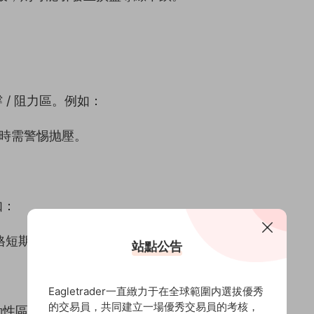
/ 阻力區。例如：
接近時需警惕抛壓。
如：
價格短期上揚。
站點公告
Eagletrader一直緻力于在全球範圍内選拔優秀
的交易員，共同建立一場優秀交易員的考核，
(Value Area)。例如：