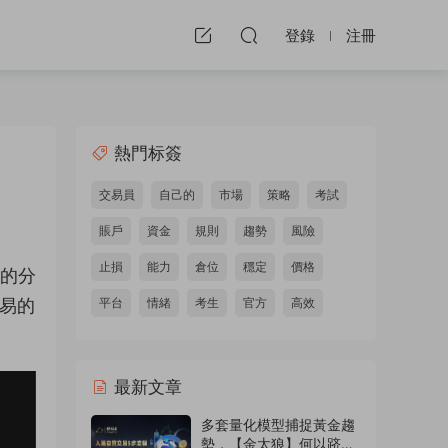
登錄
注冊
熱門标簽
交易員
自己的
市場
策略
考試
賬戶
資金
規則
趨勢
風險
止損
能力
倉位
穩定
價格
單的分
交易的
平台
情緒
考生
官方
高效
最新文章
多套量化模型捕捉黃金趨
勢，【金太狼】何以跻身