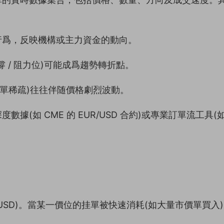
行爲，反映機構或主力資金的動向。
 / 阻力位)可能成爲趨勢轉折點。
(挂單稀疏)往往伴随價格劇烈波動。
(如 CME 的 EUR/USD 合約)或專業訂單流工具(
P/USD)。當某一價位的挂單被快速消耗(如大量市價單買入