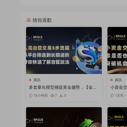
猜你喜歡
資訊
資訊
多套量化模型捕捉黃金趨勢，【金太
小資金
狼】何以跻身明星信号源榜單?
破機會
10小時前
7
0
1天前