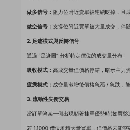
做多信号：
阻力位附近賣單被連續吃掉，且
做空信号：
支撐位附近買單被大量成交，伴
2. 足迹模式與反轉信号
通過 “足迹圖” 分析特定價位的成交量分布：
吸收模式：
高成交量但價格停滞，暗示主力
疲憊模式：
成交量激增後價格急漲 / 急跌
3. 流動性失衡交易
當訂單簿某一側出現顯著挂單優勢時(如買盤
若 1.1000 價位堆積大量買單，但價格未