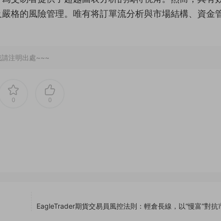
及嚴格的風險管理。唯有将訂單流分析與市場結構、資金
請注明出處~~~
0
0
EagleTrader期貨交易員風控法則：輕倉長線，以“慢富”對