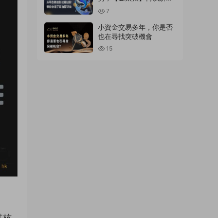
明星信号源榜單?
7
小資金交易多年，你是否
也在尋找突破機會
15
其核