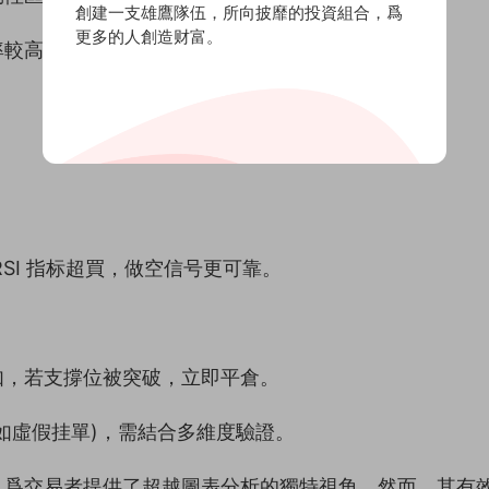
創建一支雄鷹隊伍，所向披靡的投資組合，爲
更多的人創造财富。
率較高。
SI 指标超買，做空信号更可靠。
如，若支撐位被突破，立即平倉。
如虛假挂單)，需結合多維度驗證。
，爲交易者提供了超越圖表分析的獨特視角。然而，其有