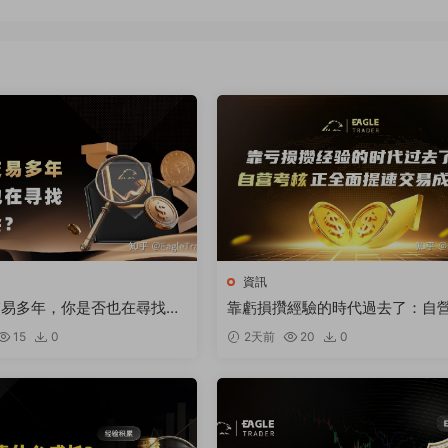
資訊
交易多年，你是否也在尋找突
靠虧損攢經驗的時代過去了：自
核正全面提速交易成長
15
0
2天前
20
0