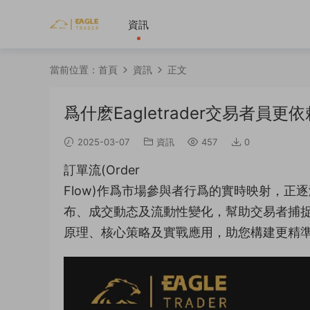
資訊
當前位置：
首頁
資訊
正文
爲什麽Eagletrader交易者員
2025-03-07
資訊
457
0
訂單流(Order
Flow)作爲市場參與者行爲的實時映射，
布、成交動态及流動性變化，幫助交易者捕捉市場
原理、核心策略及實戰應用，助您構建更精