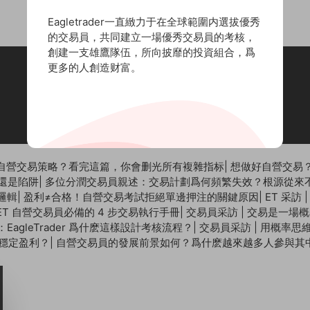
Eagletrader一直緻力于在全球範圍内選拔優秀
的交易員，共同建立一場優秀交易員的考核，
創建一支雄鷹隊伍，所向披靡的投資組合，爲
更多的人創造财富。
聯系郵箱：
cs@eagletrader.com.hk
丨聯系電話：852-53489575
自營交易策略？看完這篇，你會删光所有複雜指标
|
想做好自營交易？
還是陷阱
|
多位分潤交易員親述：交易計劃爲何頻繁失效？根源從來
控邏輯
|
盈利≠合格！自營交易考試拒絕單邊押注的關鍵原因
|
ET 采訪
T 自營交易員必備的 4 步交易執行手冊
|
交易員采訪 | 交易是一場
agleTrader 爲什麽這樣設計考核流程？
|
交易員采訪 | 用概率
向穩定盈利？
|
自營交易員的發展前景如何？爲什麽越來越多人參與其