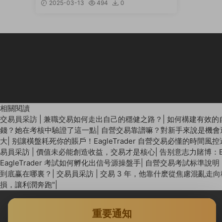
2025-03-13
494
0
相關閱讀
交易員采訪 | 兼職交易如何走出自己的穩健之路？
|
如何構建有效的
錢？她在考核中驗證了這一點
|
自營交易靠譜嘛？對新手來說是機會
大
|
别讓橫盤耗死你的賬戶！EagleTrader 自營交易必懂的時間風
易員采訪 | 價值未必能創造收益，交易才是核心
|
告别意志力賭博：E
EagleTrader 考試如何孵化出信号源操盤手
|
自營交易考試标準說明：E
到底赢在哪裏？
|
交易員采訪 | 交易 3 年，他靠什麽從焦慮混亂走
損，讓利潤奔跑"
|
重要通知