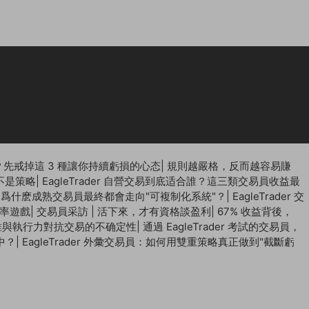
先戒掉這 3 種讓你持續虧損的心态
|
規則越嚴格，反而越容易賺
不是策略
|
EagleTrader 自營交易到底适合誰？這三類交易員收益最
 | 爲什麽成熟交易員最終都會走向"可複制化系統"？
|
EagleTrader 交
概率遊戲
|
交易員采訪 | 活下來，才有資格談盈利
|
67% 收益背後，
思維與執行力對抗交易的不确定性
|
通過 EagleTrader 考試的交易員，
中？
|
EagleTrader 外彙交易員：如何用雙重策略真正做到"截斷虧