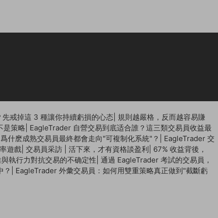
先戒掉這 3 種讓你持續虧損的心态
|
規則越嚴格，反而越容易賺
不是策略
|
EagleTrader 自營交易到底适合誰？這三類交易員收益最
 | 爲什麽成熟交易員最終都會走向"可複制化系統"？
|
EagleTrader 交
概率遊戲
|
交易員采訪 | 活下來，才有資格談盈利
|
67% 收益背後，
思維與執行力對抗交易的不确定性
|
通過 EagleTrader 考試的交易員，
中？
|
EagleTrader 外彙交易員：如何用雙重策略真正做到"截斷虧