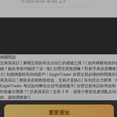
2025-08-06
432
0
相關閱讀
交易員采訪 | 兼職交易如何走出自己的穩健之路？
|
如何構建有效的
錢？她在考核中驗證了這一點
|
自營交易靠譜嘛？對新手來說是機會
大
|
别讓橫盤耗死你的賬戶！EagleTrader 自營交易必懂的時間風
易員采訪 | 價值未必能創造收益，交易才是核心
|
告别意志力賭博：E
EagleTrader 考試如何孵化出信号源操盤手
|
自營交易考試标準說明：E
到底赢在哪裏？
|
交易員采訪 | 交易 3 年，他靠什麽從焦慮混亂走
損，讓利潤奔跑"
|
重要通知