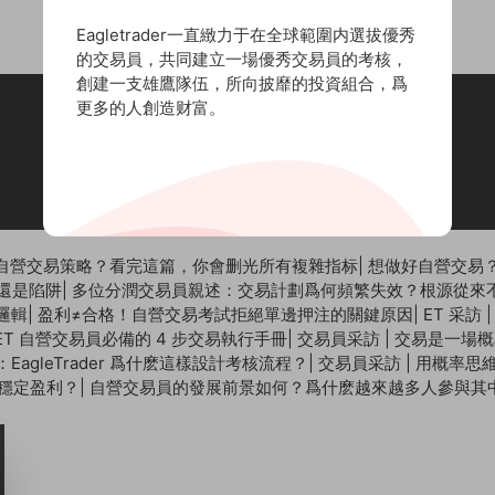
Eagletrader一直緻力于在全球範圍内選拔優秀
的交易員，共同建立一場優秀交易員的考核，
創建一支雄鷹隊伍，所向披靡的投資組合，爲
更多的人創造财富。
聯系郵箱：
cs@eagletrader.com.hk
丨聯系電話：852-53489575
自營交易策略？看完這篇，你會删光所有複雜指标
|
想做好自營交易？
還是陷阱
|
多位分潤交易員親述：交易計劃爲何頻繁失效？根源從來
控邏輯
|
盈利≠合格！自營交易考試拒絕單邊押注的關鍵原因
|
ET 采訪
T 自營交易員必備的 4 步交易執行手冊
|
交易員采訪 | 交易是一場
agleTrader 爲什麽這樣設計考核流程？
|
交易員采訪 | 用概率
向穩定盈利？
|
自營交易員的發展前景如何？爲什麽越來越多人參與其