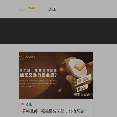
資訊
資訊
橫向擴展：犧牲部分回報，能換來交易
的安全感