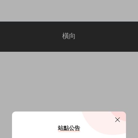
橫向
站點公告