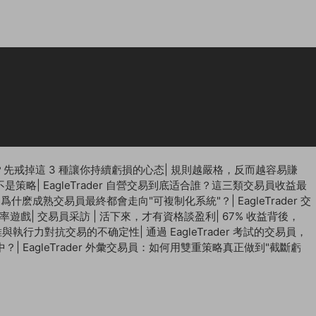
先戒掉這 3 種讓你持續虧損的心态
|
規則越嚴格，反而越容易賺
不是策略
|
EagleTrader 自營交易到底适合誰？這三類交易員收益最
 | 爲什麽成熟交易員最終都會走向"可複制化系統"？
|
EagleTrader 交
概率遊戲
|
交易員采訪 | 活下來，才有資格談盈利
|
67% 收益背後，
思維與執行力對抗交易的不确定性
|
通過 EagleTrader 考試的交易員，
中？
|
EagleTrader 外彙交易員：如何用雙重策略真正做到"截斷虧