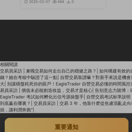
2025-02-07
494
0
相關閱讀
交易員采訪 | 兼職交易如何走出自己的穩健之路？
|
如何構建有效的
錢？她在考核中驗證了這一點
|
自營交易靠譜嘛？對新手來說是機會
大
|
别讓橫盤耗死你的賬戶！EagleTrader 自營交易必懂的時間風
易員采訪 | 價值未必能創造收益，交易才是核心
|
告别意志力賭博：E
EagleTrader 考試如何孵化出信号源操盤手
|
自營交易考試标準說明：E
到底赢在哪裏？
|
交易員采訪 | 交易 3 年，他靠什麽從焦慮混亂走
損，讓利潤奔跑"
|
重要通知