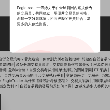
Eagletrader一直緻力于在全球範圍内選拔優秀
的交易員，共同建立一場優秀交易員的考核，
創建一支雄鷹隊伍，所向披靡的投資組合，爲
更多的人創造财富。
聯系郵箱：
cs@eagletrader.com.hk
丨聯系電話：852-53489575
自營交易策略？看完這篇，你會删光所有複雜指标
|
想做好自營交易？
還是陷阱
|
多位分潤交易員親述：交易計劃爲何頻繁失效？根源從來
控邏輯
|
盈利≠合格！自營交易考試拒絕單邊押注的關鍵原因
|
ET 采訪
T 自營交易員必備的 4 步交易執行手冊
|
交易員采訪 | 交易是一場
agleTrader 爲什麽這樣設計考核流程？
|
交易員采訪 | 用概率
向穩定盈利？
|
自營交易員的發展前景如何？爲什麽越來越多人參與其