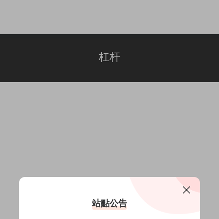
杠杆
站點公告