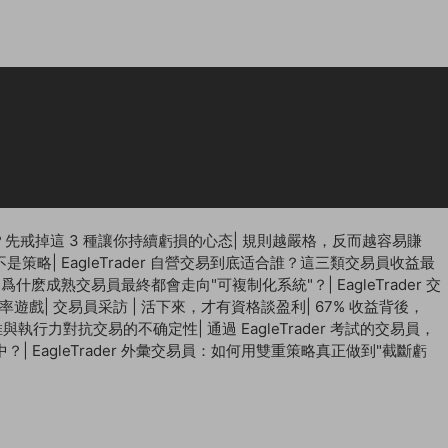
先戒掉這 3 種讓你持續虧損的心态
|
規則越嚴格，反而越容易賺
不是策略
|
EagleTrader 自營交易到底适合誰？這三類交易員收益最
 | 爲什麽成熟交易員最終都會走向"可複制化系統"？
|
EagleTrader 交
概率遊戲
|
交易員采訪 | 活下來，才有資格談盈利
|
67% 收益背後，
思維與執行力對抗交易的不确定性
|
通過 EagleTrader 考試的交易員，
中？
|
EagleTrader 外彙交易員：如何用雙重策略真正做到"截斷虧