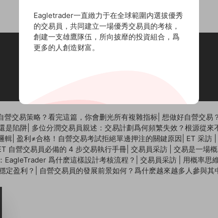
Eagletrader一直緻力于在全球範圍内選拔優秀
的交易員，共同建立一場優秀交易員的考核，
創建一支雄鷹隊伍，所向披靡的投資組合，爲
更多的人創造财富。
聯系郵箱：
cs@eagletrader.com.hk
丨聯系電話：852-53489575
自營交易策略？看完這篇，你會删光所有複雜指标
|
想做好自營交易？
還是陷阱
|
多位分潤交易員親述：交易計劃爲何頻繁失效？根源從來
控邏輯
|
盈利≠合格！自營交易考試拒絕單邊押注的關鍵原因
|
ET 采訪
T 自營交易員必備的 4 步交易執行手冊
|
交易員采訪 | 交易是一場
agleTrader 爲什麽這樣設計考核流程？
|
交易員采訪 | 用概率
向穩定盈利？
|
自營交易員的發展前景如何？爲什麽越來越多人參與其