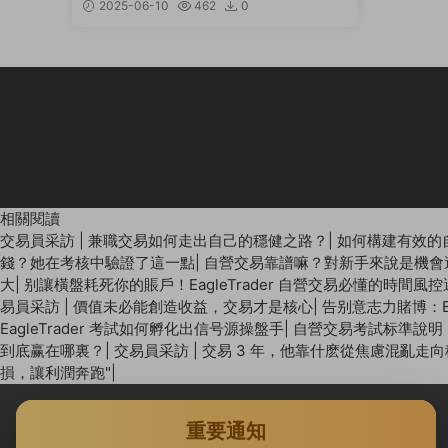
2025-06-10
462
0
相關閱讀
交易員采訪 | 兼職交易如何走出自己的穩健之路？
|
如何構建有效的
錢？她在考核中驗證了這一點
|
自營交易靠譜嘛？對新手來說是機會
大
|
别讓橫盤耗死你的賬戶！EagleTrader 自營交易必懂的時間風
易員采訪 | 價值未必能創造收益，交易才是核心
|
告别意志力賭博：E
EagleTrader 考試如何孵化出信号源操盤手
|
自營交易考試标準說明：E
到底赢在哪裏？
|
交易員采訪 | 交易 3 年，他靠什麽從焦慮混亂走
損，讓利潤奔跑"
|
重要通知