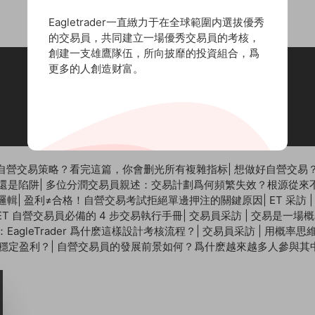
Eagletrader一直緻力于在全球範圍内選拔優秀
的交易員，共同建立一場優秀交易員的考核，
創建一支雄鷹隊伍，所向披靡的投資組合，爲
更多的人創造财富。
聯系郵箱：
cs@eagletrader.com.hk
丨聯系電話：852-53489575
自營交易策略？看完這篇，你會删光所有複雜指标
|
想做好自營交易？
還是陷阱
|
多位分潤交易員親述：交易計劃爲何頻繁失效？根源從來
控邏輯
|
盈利≠合格！自營交易考試拒絕單邊押注的關鍵原因
|
ET 采訪
T 自營交易員必備的 4 步交易執行手冊
|
交易員采訪 | 交易是一場
agleTrader 爲什麽這樣設計考核流程？
|
交易員采訪 | 用概率
向穩定盈利？
|
自營交易員的發展前景如何？爲什麽越來越多人參與其