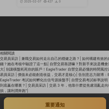
2025-02-07
427
0
相關閱讀
交易員采訪 | 兼職交易如何走出自己的穩健之路？
|
如何構建有效的
錢？她在考核中驗證了這一點
|
自營交易靠譜嘛？對新手來說是機會
大
|
别讓橫盤耗死你的賬戶！EagleTrader 自營交易必懂的時間風
易員采訪 | 價值未必能創造收益，交易才是核心
|
告别意志力賭博：E
EagleTrader 考試如何孵化出信号源操盤手
|
自營交易考試标準說明：E
到底赢在哪裏？
|
交易員采訪 | 交易 3 年，他靠什麽從焦慮混亂走
損，讓利潤奔跑"
|
重要通知