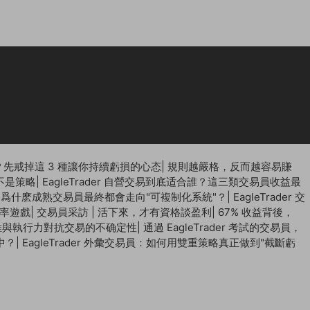
先戒掉這 3 種讓你持續虧損的心态
|
規則越嚴格，反而越容易賺
不是策略
|
EagleTrader 自營交易到底适合誰？這三類交易員收益最
 | 爲什麽成熟交易員最終都會走向"可複制化系統"？
|
EagleTrader 交
概率遊戲
|
交易員采訪 | 活下來，才有資格談盈利
|
67% 收益背後，
思維與執行力對抗交易的不确定性
|
通過 EagleTrader 考試的交易員，
中？
|
EagleTrader 外彙交易員：如何用雙重策略真正做到"截斷虧